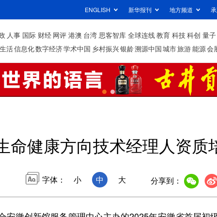
ENGLISH
新华报刊
地方频道
承
政
人事
国际
财经
网评
港澳
台湾
思客智库
全球连线
教育
科技
科创
量子
生活
信息化
数字经济
学术中国
乡村振兴
银龄
溯源中国
城市
旅游
能源
会
生命健康方向技术经理人资质
字体：
小
中
大
分享到：
徽创新馆服务管理中心主办的2025年安徽省首届初