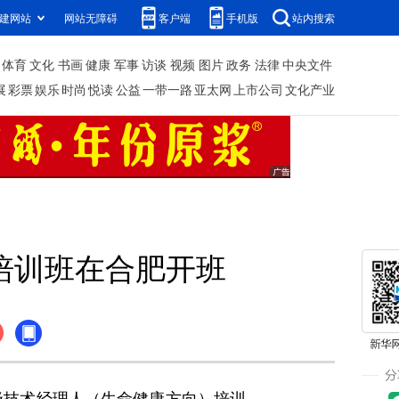
建网站
网站无障碍
客户端
手机版
站内搜索
体育
文化
书画
健康
军事
访谈
视频
图片
政务
法律
中央文件
展
彩票
娱乐
时尚
悦读
公益
一带一路
亚太网
上市公司
文化产业
培训班在合肥开班
级技术经理人（生命健康方向）培训