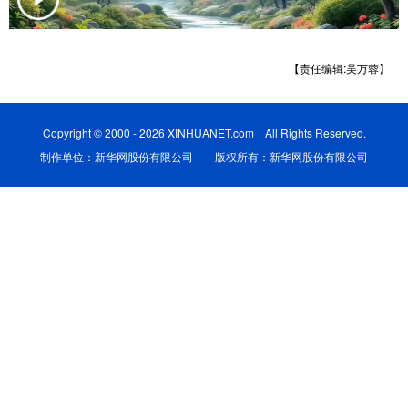
学术中国
乡村振兴
银龄
溯源中国
【责任编辑:吴万蓉】
城市
旅游
能源
会展
彩票
娱乐
时尚
悦读
Copyright © 2000 - 2026 XINHUANET.com All Rights Reserved.
公益
一带一路
亚太网
上市公司
制作单位：新华网股份有限公司 版权所有：新华网股份有限公司
文化产业
地方频道
北京
天津
河北
山西
辽宁
吉林
上海
江苏
浙江
安徽
福建
江西