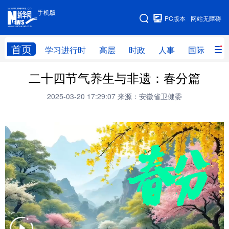
手机版
手机版
PC版本
网站无障碍
网站地图
首页
学习进行时
高层
时政
人事
国际
财
二十四节气养生与非遗：春分篇
学习进行时
高层
时政
人事
2025-03-20 17:29:07
来源：安徽省卫健委
国际
财经
网评
港澳
台湾
思客智库
全球连线
教育
科技
科创
量子
体育
文化
书画
健康
军事
访谈
视频
图片
政务
法律
中央文件
金融
汽车
食品
人居
信息化
数字经济