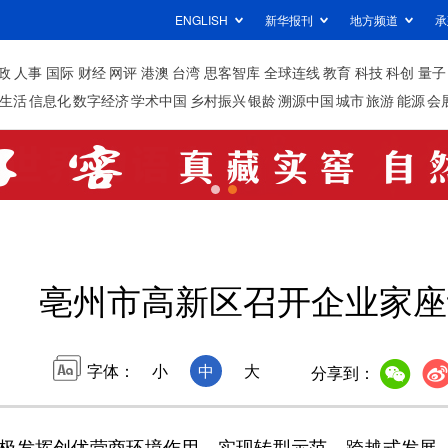
ENGLISH
新华报刊
地方频道
承
政
人事
国际
财经
网评
港澳
台湾
思客智库
全球连线
教育
科技
科创
量子
生活
信息化
数字经济
学术中国
乡村振兴
银龄
溯源中国
城市
旅游
能源
会
亳州市高新区召开企业家座
字体：
小
中
大
分享到：
发挥创优营商环境作用，实现转型示范、跨越式发展，2