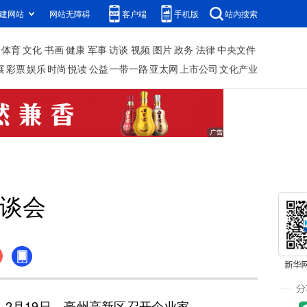
建网站
网站无障碍
客户端
手机版
站内搜索
体育
文化
书画
健康
军事
访谈
视频
图片
政务
法律
中央文件
展
彩票
娱乐
时尚
悦读
公益
一带一路
亚太网
上市公司
文化产业
谈会
月19日，亳州高新区召开企业家