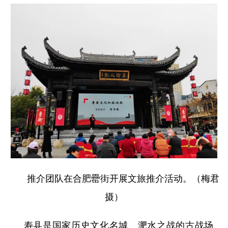
学术中国
乡村振兴
银龄
溯源中国
城市
旅游
能源
会展
彩票
娱乐
时尚
悦读
公益
一带一路
亚太网
上市公司
文化产业
地方频道
北京
天津
河北
山西
推介团队在合肥罍街开展文旅推介活动。（梅君
辽宁
吉林
上海
江苏
摄）
浙江
安徽
福建
江西
寿县是国家历史文化名城、淝水之战的古战场、