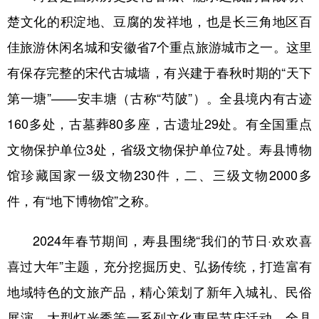
山东
河南
湖北
湖南
楚文化的积淀地、豆腐的发祥地，也是长三角地区百
广东
广西
海南
重庆
佳旅游休闲名城和安徽省7个重点旅游城市之一。这里
四川
贵州
云南
西藏
有保存完整的宋代古城墙，有兴建于春秋时期的“天下
陕西
甘肃
青海
宁夏
第一塘”——安丰塘（古称“芍陂”）。全县境内有古迹
160多处，古墓葬80多座，古遗址29处。有全国重点
新疆
内蒙古
黑龙江
文物保护单位3处，省级文物保护单位7处。寿县博物
馆珍藏国家一级文物230件，二、三级文物2000多
多语种频道
件，有“地下博物馆”之称。
English
Español
Français
عربى
2024年春节期间，寿县围绕“我们的节日·欢欢喜
Русский язык
日本語
한국어
喜过大年”主题，充分挖掘历史、弘扬传统，打造富有
Deutsch
Português
地域特色的文旅产品，精心策划了新年入城礼、民俗
展演、大型灯光秀等一系列文化惠民节庆活动，全县