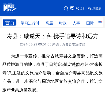
手机版
PC版本
网站无障碍
网站地图
首页
学习进行时
高层
时政
人事
国际
财
寿县：诚邀天下客 携手追寻诗和远方
学习进行时
高层
时政
人事
2024-03-29 09:51:05
来源：寿县县委宣传部
国际
财经
网评
港澳
为进一步宣传、推介古城寿县文旅资源，打造高
台湾
思客智库
全球连线
教育
品质旅游目的地，寿县于日前启动以“楚韵寿州·常来长
科技
科创
量子
体育
寿”为主题的文旅推介活动，全面推介寿县高品质文旅
文化
书画
健康
军事
产品，进一步深化与周边地区文旅交流合作，推进文
访谈
视频
图片
政务
旅产业高质量发展。
法律
中央文件
金融
汽车
食品
人居
信息化
数字经济