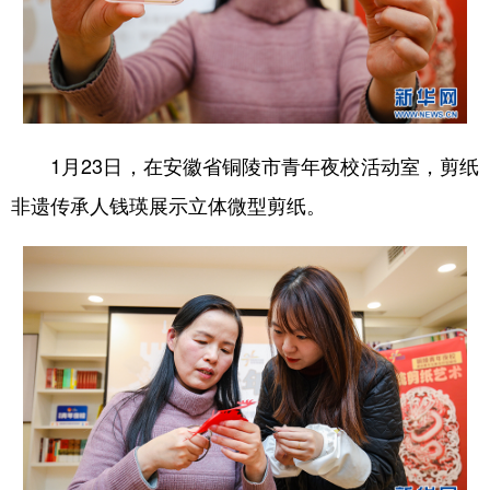
山东
河南
湖北
湖南
广东
广西
海南
重庆
四川
贵州
云南
西藏
陕西
甘肃
青海
宁夏
1月23日，在安徽省铜陵市青年夜校活动室，剪纸
新疆
内蒙古
黑龙江
非遗传承人钱瑛展示立体微型剪纸。
多语种频道
English
Español
Français
عربى
Русский язык
日本語
한국어
Deutsch
Português