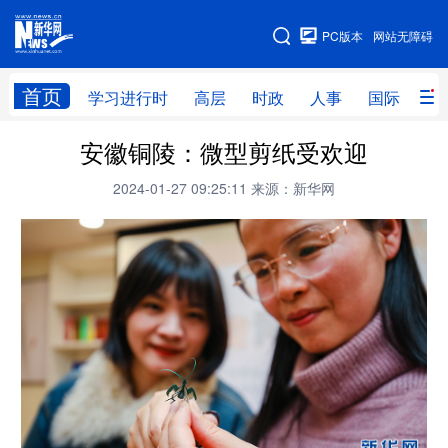
手机版
PC版本
网站无障碍
网站地图
首页
学习进行时
高层
时政
人事
国际
财
安徽铜陵：微型剪纸受欢迎
学习进行时
高层
时政
人事
2024-01-27 09:25:11
来源：新华网
国际
财经
网评
港澳
台湾
思客智库
全球连线
教育
科技
科创
量子
体育
文化
书画
健康
军事
访谈
视频
图片
政务
法律
中央文件
金融
汽车
食品
人居
信息化
数字经济