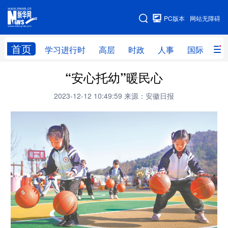
手机版
PC版本
网站无障碍
网站地图
首页
学习进行时
高层
时政
人事
国际
财
“安心托幼”暖民心
学习进行时
高层
时政
人事
2023-12-12 10:49:59
来源：安徽日报
国际
财经
网评
港澳
台湾
思客智库
全球连线
教育
科技
科创
量子
体育
文化
书画
健康
军事
访谈
视频
图片
政务
法律
中央文件
金融
汽车
食品
人居
信息化
数字经济