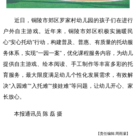
学术中国
乡村振兴
银龄
溯源中国
近日，铜陵市郊区罗家村幼儿园的孩子们在进行
城市
旅游
能源
会展
户外自主游戏。近年来，铜陵市郊区积极实施暖民
彩票
娱乐
时尚
悦读
心“安心托幼”行动，构建普及、普惠、有质量的托幼服
公益
一带一路
亚太网
上市公司
务体系，实现“一园一案”，优化课程服务内容，为幼儿
提供自主游戏、绘本阅读、手工制作等丰富多彩的托
文化产业
育服务，最大限度满足幼儿个性化发展需求，有效解
决“入园难”“入托难”“接娃难”等问题，让幼儿开心、家
地方频道
长放心。
北京
天津
河北
山西
辽宁
吉林
上海
江苏
本报通讯员 陈 磊 摄
浙江
安徽
福建
江西
【责任编辑:周雨濛】