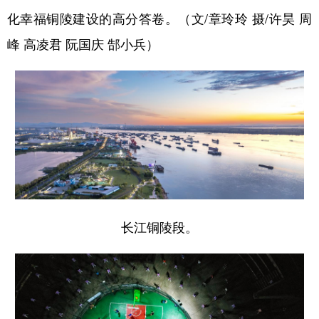
化幸福铜陵建设的高分答卷。（文/章玲玲 摄/许昊 周
学术中国
乡村振兴
银龄
溯源中国
峰 高凌君 阮国庆 郜小兵）
城市
旅游
能源
会展
彩票
娱乐
时尚
悦读
公益
一带一路
亚太网
上市公司
文化产业
地方频道
长江铜陵段。
北京
天津
河北
山西
辽宁
吉林
上海
江苏
浙江
安徽
福建
江西