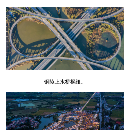
铜陵上水桥枢纽。