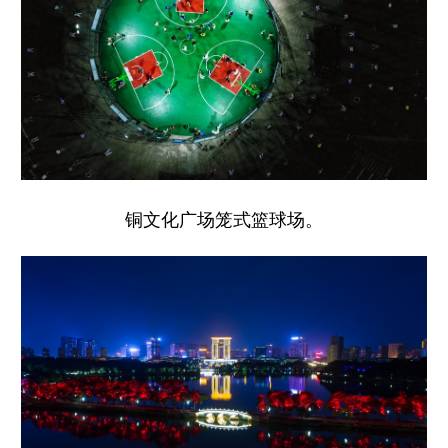
山东
河南
湖北
湖南
广东
广西
海南
重庆
四川
贵州
云南
西藏
陕西
甘肃
青海
宁夏
新疆
内蒙古
黑龙江
铜文化广场笼式篮球场。
多语种频道
English
Español
Français
عربى
Русский язык
日本語
한국어
Deutsch
Português