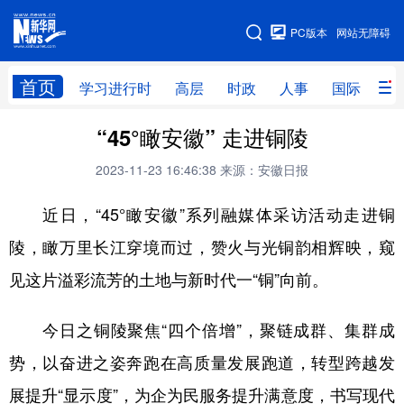
手机版
PC版本
网站无障碍
网站地图
首页
学习进行时
高层
时政
人事
国际
财
“45°瞰安徽” 走进铜陵
学习进行时
高层
时政
人事
2023-11-23 16:46:38
来源：安徽日报
国际
财经
网评
港澳
近日，“45°瞰安徽”系列融媒体采访活动走进铜
台湾
思客智库
全球连线
教育
陵，瞰万里长江穿境而过，赞火与光铜韵相辉映，窥
科技
科创
量子
体育
见这片溢彩流芳的土地与新时代一“铜”向前。
文化
书画
健康
军事
访谈
视频
图片
政务
今日之铜陵聚焦“四个倍增”，聚链成群、集群成
势，以奋进之姿奔跑在高质量发展跑道，转型跨越发
法律
中央文件
金融
汽车
展提升“显示度”，为企为民服务提升满意度，书写现代
食品
人居
信息化
数字经济