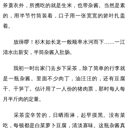
斧蓑衣外，所携吃的就是生米，也带杂酱。当然是素
的，用半节竹筒装着，口子用一张宽宽的箬叶扎盖
着。
放簰啰！杉木如长龙一般顺率水河而下……一江
清水出新安，半筒杂酱入肚肠。
我初一时出家门去乡下采茶，除了简单的行李就
是一瓶杂酱。里面不少肉丁，油汪汪的，还有豆腐
干、干笋丁。估计用了一人份的猪肉票，那时每人每
月半斤肉的定量。
采茶蛮辛苦的，日晒雨淋，起早摸黑。没有菜
吃，每顿都是白菜萝卜豆腐，清淡寡味。这瓶杂酱真