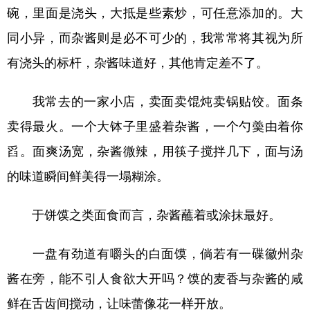
碗，里面是浇头，大抵是些素炒，可任意添加的。大
同小异，而杂酱则是必不可少的，我常常将其视为所
有浇头的标杆，杂酱味道好，其他肯定差不了。
我常去的一家小店，卖面卖馄炖卖锅贴饺。面条
卖得最火。一个大钵子里盛着杂酱，一个勺羮由着你
舀。面爽汤宽，杂酱微辣，用筷子搅拌几下，面与汤
的味道瞬间鲜美得一塌糊涂。
于饼馍之类面食而言，杂酱蘸着或涂抹最好。
一盘有劲道有嚼头的白面馍，倘若有一碟徽州杂
酱在旁，能不引人食欲大开吗？馍的麦香与杂酱的咸
鲜在舌齿间搅动，让味蕾像花一样开放。