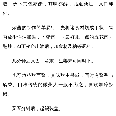
透，萝卜其色亦酽，其味亦醇，几近糜烂，入口即
化。
杂酱的制作简单易行。先将诸食材切成丁状，锅
内放少许油加热，下猪肉丁（最好肥一点的五花肉）
翻炒，肉丁变色出油后，加食材及糖等调料。
几分钟后入酱、蒜末、生姜末可同时下。
也可放些甜面酱，其味甜中带咸，同时有酱香与
酯香。口味传统的徽州人一般不为之，喜欢加碎辣
椒。
又五分钟后，起锅装盘。