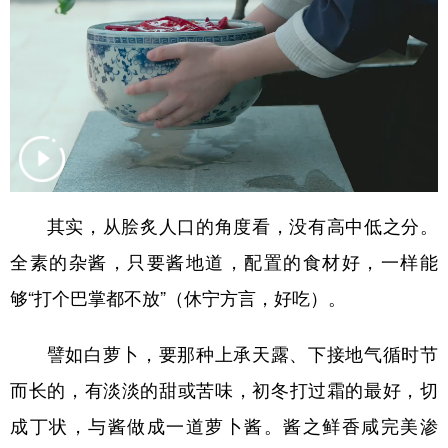
山东
河南
湖北
湖南
广东
广西
海南
重庆
四川
贵州
云南
西藏
陕西
甘肃
青海
宁夏
新疆
内蒙古
黑龙江
其实，从脍炙人口的角度看，没有高中低之分。
多语种频道
全素的杂酱，只要酱地道，配置的食材好，一样能
够“打个巴掌都不放”（休宁方言，好吃）。
English
Español
Français
عربى
Русский язык
日本語
한국어
譬如白萝卜，要那种上承天露、下接地气循时节
Deutsch
Português
而长的，有淡淡的甜或苦味，初冬打过霜的最好，切
成丁状，与酱做成一道萝卜酱。酱之鲜香咸完美渗