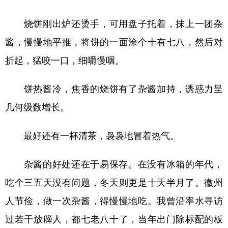
烧饼刚出炉还烫手，可用盘子托着，抹上一团杂
酱，慢慢地平推，将饼的一面涂个十有七八，然后对
折起，猛咬一口，细嚼慢咽。
饼热酱冷，焦香的烧饼有了杂酱加持，诱惑力呈
几何级数增长。
最好还有一杯清茶，袅袅地冒着热气。
杂酱的好处还在于易保存。在没有冰箱的年代，
吃个三五天没有问题，冬天则更是十天半月了。徽州
人节俭，做一次杂酱，得慢慢地吃。我曾沿率水寻访
过若干放簰人，都七老八十了，当年出门除标配的板