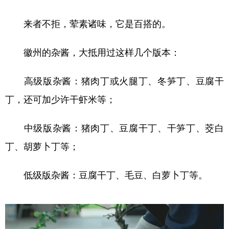
学术中国
乡村振兴
银龄
溯源中国
来者不拒，荤素诸味，它是百搭的。
城市
旅游
能源
会展
徽州的杂酱，大抵用过这样几个版本：
彩票
娱乐
时尚
悦读
高级版杂酱：猪肉丁或火腿丁、冬笋丁、豆腐干
公益
一带一路
亚太网
上市公司
丁，还可加少许干虾米等；
文化产业
中级版杂酱：猪肉丁、豆腐干丁、干笋丁、茭白
地方频道
丁、胡萝卜丁等；
北京
天津
河北
山西
低级版杂酱：豆腐干丁、毛豆、白萝卜丁等。
辽宁
吉林
上海
江苏
浙江
安徽
福建
江西