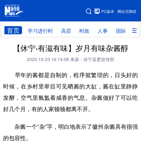
手机版
PC版本
网站无障碍
网站地图
首页
学习进行时
高层
时政
人事
国际
财
【休宁·有滋有味】岁月有味杂酱醇
学习进行时
高层
时政
人事
2023-10-23 16:14:08
来源：休宁县委宣传部
国际
财经
网评
港澳
早年的酱都是自制的，程序挺繁琐的，日头好的
台湾
思客智库
全球连线
教育
时候，在乡村里举目可见晒酱的大缸，酱在缸里静静
科技
科创
量子
体育
发酵，空气里氤氲着咸香的气息。杂酱做好了可以吃
文化
书画
健康
军事
好几个月，有的人家顿顿都离不开。
访谈
视频
图片
政务
杂酱一个“杂”字，明白地表示了徽州杂酱具有很强
法律
中央文件
金融
汽车
的包容性。
食品
人居
信息化
数字经济