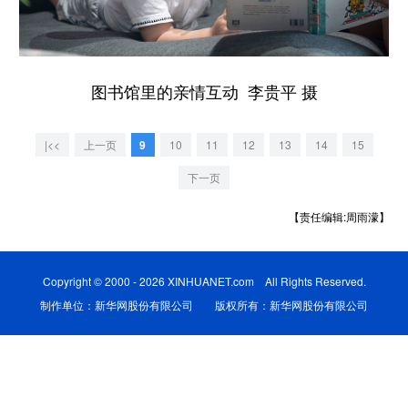
学术中国
乡村振兴
银龄
溯源中国
城市
旅游
能源
会展
图书馆里的亲情互动 李贵平 摄
彩票
娱乐
时尚
悦读
|<<
上一页
9
10
11
12
13
14
15
公益
一带一路
亚太网
上市公司
下一页
文化产业
【责任编辑:周雨濛】
地方频道
Copyright © 2000 - 2026 XINHUANET.com All Rights Reserved.
北京
天津
河北
山西
制作单位：新华网股份有限公司 版权所有：新华网股份有限公司
辽宁
吉林
上海
江苏
浙江
安徽
福建
江西