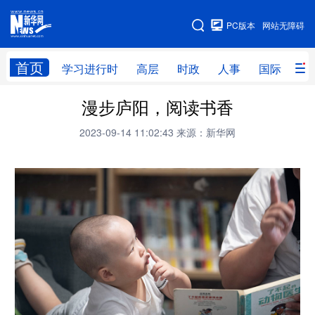
手机版
PC版本
网站无障碍
网站地图
首页
学习进行时
高层
时政
人事
国际
财
漫步庐阳，阅读书香
学习进行时
高层
时政
人事
2023-09-14 11:02:43
来源：新华网
国际
财经
网评
港澳
台湾
思客智库
全球连线
教育
科技
科创
量子
体育
文化
书画
健康
军事
访谈
视频
图片
政务
法律
中央文件
金融
汽车
食品
人居
信息化
数字经济