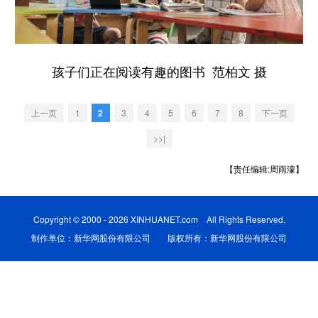
学术中国
乡村振兴
银龄
溯源中国
城市
旅游
能源
会展
孩子们正在阅读有趣的图书 范柏文 摄
彩票
娱乐
时尚
悦读
上一页
1
2
3
4
5
6
7
8
下一页
公益
一带一路
亚太网
上市公司
>>|
文化产业
【责任编辑:周雨濛】
地方频道
Copyright © 2000 - 2026 XINHUANET.com All Rights Reserved.
北京
天津
河北
山西
制作单位：新华网股份有限公司 版权所有：新华网股份有限公司
辽宁
吉林
上海
江苏
浙江
安徽
福建
江西