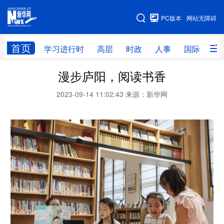
手机版
PC版本
网站无障碍
网站地图
首页
学习进行时
高层
时政
人事
国际
财
漫步庐阳，阅读书香
学习进行时
高层
时政
人事
2023-09-14 11:02:43
来源：新华网
国际
财经
网评
港澳
台湾
思客智库
全球连线
教育
科技
科创
量子
体育
文化
书画
健康
军事
访谈
视频
图片
政务
法律
中央文件
金融
汽车
食品
人居
信息化
数字经济