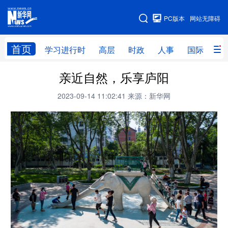
手机版
PC版本
网站无障碍
网站地图
首页
学习进行时
高层
时政
人事
国际
财
亲近自然，乐享庐阳
学习进行时
高层
时政
人事
2023-09-14 11:02:41
来源：新华网
国际
财经
网评
港澳
台湾
思客智库
全球连线
教育
科技
科创
量子
体育
文化
书画
健康
军事
访谈
视频
图片
政务
法律
中央文件
金融
汽车
食品
人居
信息化
数字经济