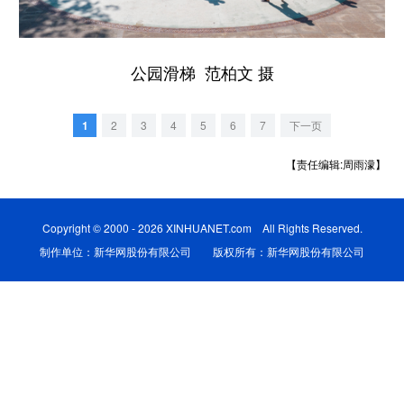
学术中国
乡村振兴
银龄
溯源中国
公园滑梯 范柏文 摄
城市
旅游
能源
会展
彩票
娱乐
时尚
悦读
1
2
3
4
5
6
7
下一页
公益
一带一路
亚太网
上市公司
【责任编辑:周雨濛】
文化产业
Copyright © 2000 - 2026 XINHUANET.com All Rights Reserved.
制作单位：新华网股份有限公司 版权所有：新华网股份有限公司
地方频道
北京
天津
河北
山西
辽宁
吉林
上海
江苏
浙江
安徽
福建
江西