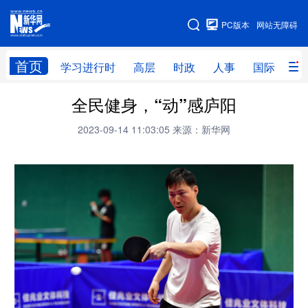
手机版
PC版本
网站无障碍
网站地图
首页
学习进行时
高层
时政
人事
国际
财
全民健身，“动”感庐阳
学习进行时
高层
时政
人事
2023-09-14 11:03:05
来源：新华网
国际
财经
网评
港澳
台湾
思客智库
全球连线
教育
科技
科创
量子
体育
文化
书画
健康
军事
访谈
视频
图片
政务
法律
中央文件
金融
汽车
食品
人居
信息化
数字经济