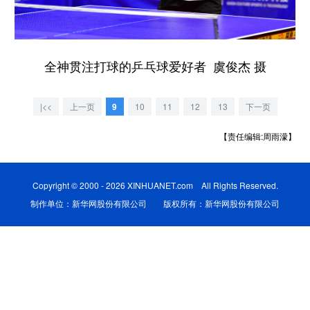
学术中国
乡村振兴
银龄
溯源中国
城市
旅游
能源
会展
全神贯注打球的乒乓球爱好者 虞俊杰 摄
彩票
娱乐
时尚
悦读
|<<
上一页
9
10
11
12
13
下一页
公益
一带一路
亚太网
上市公司
【责任编辑:周雨濛】
文化产业
Copyright © 2000 - 2026 XINHUANET.com All Rights Reserved.
地方频道
制作单位：新华网股份有限公司 版权所有：新华网股份有限公司
北京
天津
河北
山西
辽宁
吉林
上海
江苏
浙江
安徽
福建
江西