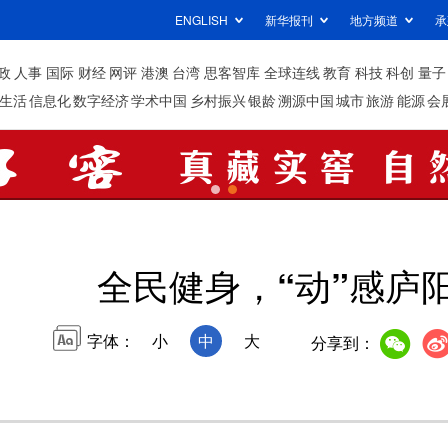
ENGLISH
新华报刊
地方频道
承
政
人事
国际
财经
网评
港澳
台湾
思客智库
全球连线
教育
科技
科创
量子
生活
信息化
数字经济
学术中国
乡村振兴
银龄
溯源中国
城市
旅游
能源
会
全民健身，“动”感庐
字体：
小
中
大
分享到：