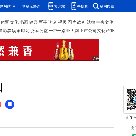
建网站
网站无障碍
客户端
手机版
站内搜索
体育
文化
书画
健康
军事
访谈
视频
图片
政务
法律
中央文件
展
彩票
娱乐
时尚
悦读
公益
一带一路
亚太网
上市公司
文化产业
阳