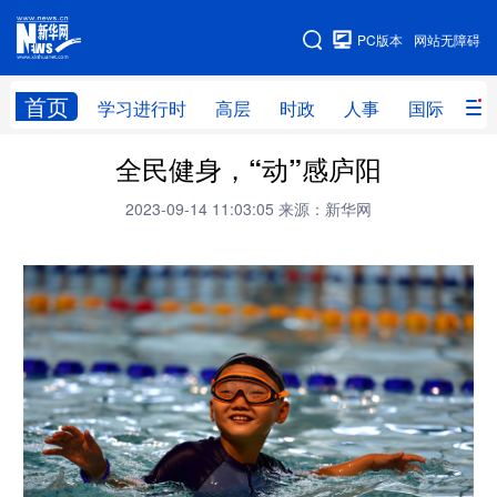
手机版
PC版本
网站无障碍
网站地图
首页
学习进行时
高层
时政
人事
国际
财
全民健身，“动”感庐阳
学习进行时
高层
时政
人事
2023-09-14 11:03:05
来源：新华网
国际
财经
网评
港澳
台湾
思客智库
全球连线
教育
科技
科创
量子
体育
文化
书画
健康
军事
访谈
视频
图片
政务
法律
中央文件
金融
汽车
食品
人居
信息化
数字经济