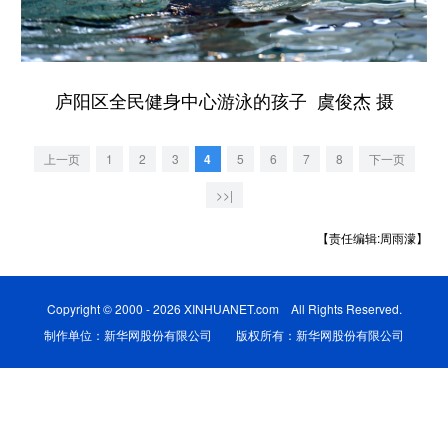
学术中国
乡村振兴
银龄
溯源中国
城市
旅游
能源
会展
庐阳区全民健身中心游泳的孩子 虞俊杰 摄
彩票
娱乐
时尚
悦读
上一页
1
2
3
4
5
6
7
8
下一页
公益
一带一路
亚太网
上市公司
>>|
文化产业
【责任编辑:周雨濛】
地方频道
Copyright © 2000 - 2026 XINHUANET.com All Rights Reserved.
北京
天津
河北
山西
制作单位：新华网股份有限公司 版权所有：新华网股份有限公司
辽宁
吉林
上海
江苏
浙江
安徽
福建
江西