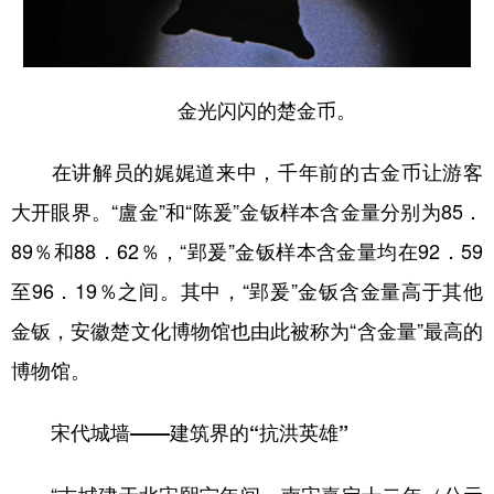
金光闪闪的楚金币。
在讲解员的娓娓道来中，千年前的古金币让游客
大开眼界。“盧金”和“陈爰”金钣样本含金量分别为85．
89％和88．62％，“郢爰”金钣样本含金量均在92．59
至96．19％之间。其中，“郢爰”金钣含金量高于其他
金钣，安徽楚文化博物馆也由此被称为“含金量”最高的
博物馆。
宋代城墙——建筑界的“抗洪英雄”