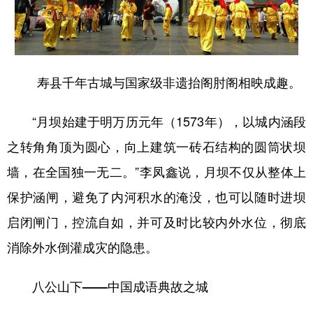
寿县千年古城与国家级非遗抬阁肘阁相映成趣。
“月坝始建于明万历元年（1573年），以城内涵段
之转角角顶为圆心，向上建筑一砖石结构的圆筒状坝
墙，在全国独一无二。”李凤鑫说，月坝不仅从整体上
保护涵闸，避免了内河积水的淹没，也可以随时进坝
启闭闸门，控流自如，并可及时比较内外水位，彻底
消除外水倒灌成灾的隐患。
八公山下——中国成语典故之城