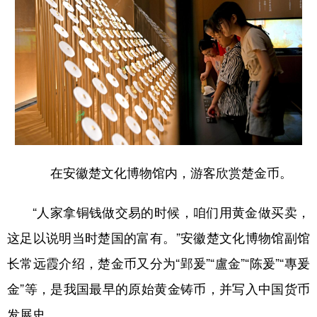
山东
河南
湖北
湖南
广东
广西
海南
重庆
四川
贵州
云南
西藏
陕西
甘肃
青海
宁夏
新疆
内蒙古
黑龙江
在安徽楚文化博物馆内，游客欣赏楚金币。
多语种频道
English
Español
Français
عربى
“人家拿铜钱做交易的时候，咱们用黄金做买卖，
这足以说明当时楚国的富有。”安徽楚文化博物馆副馆
Русский язык
日本語
한국어
长常远霞介绍，楚金币又分为“郢爰”“盧金”“陈爰”“專爰
Deutsch
Português
金”等，是我国最早的原始黄金铸币，并写入中国货币
发展史。