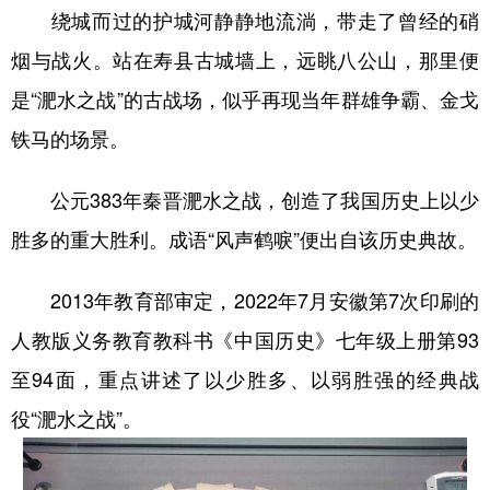
绕城而过的护城河静静地流淌，带走了曾经的硝
烟与战火。站在寿县古城墙上，远眺八公山，那里便
是“淝水之战”的古战场，似乎再现当年群雄争霸、金戈
铁马的场景。
公元383年秦晋淝水之战，创造了我国历史上以少
胜多的重大胜利。成语“风声鹤唳”便出自该历史典故。
2013年教育部审定，2022年7月安徽第7次印刷的
人教版义务教育教科书《中国历史》七年级上册第93
至94面，重点讲述了以少胜多、以弱胜强的经典战
役“淝水之战”。