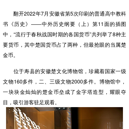
学术中国
乡村振兴
银龄
溯源中国
翻开2022年7月安徽省第5次印刷的普通高中教科
书《历史》——中外历史纲要（上）第11面的插图
城市
旅游
能源
会展
中，“流行于春秋战国时期的各国货币”共列举了8种主
彩票
娱乐
时尚
悦读
要货币，其中楚国货币占了两种，但最抢眼的当属楚
公益
一带一路
亚太网
上市公司
金币。
文化产业
位于寿县的安徽楚文化博物馆，珍藏着国家一级
文物160多件，二、三级文物2000多件。博物馆中，
地方频道
一块块金灿灿的楚金币垒成了金字塔造型，耀眼夺
北京
天津
河北
山西
目，吸引游客驻足观看。
辽宁
吉林
上海
江苏
浙江
安徽
福建
江西