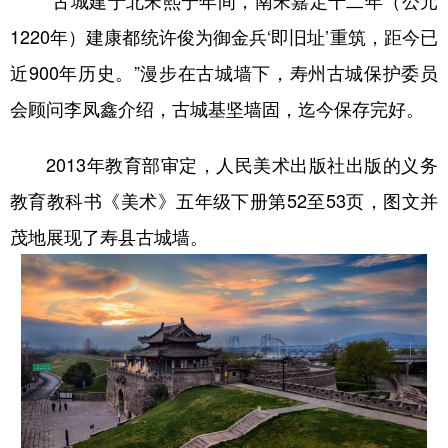
“古城建于北宋熙宁年间，南宋嘉定十二年（公元
1220年）建康都统许俊为御金兵‘即旧址’重筑，距今已
近900年历史。”漫步在古城墙下，寿州古城保护委员
会顾问李凤鑫介绍，古城基坚墙固，迄今保存完好。
2013年教育部审定，人民美术出版社出版的义务
教育教科书《美术》五年级下册第52至53页，图文并
茂地展现了寿县古城墙。