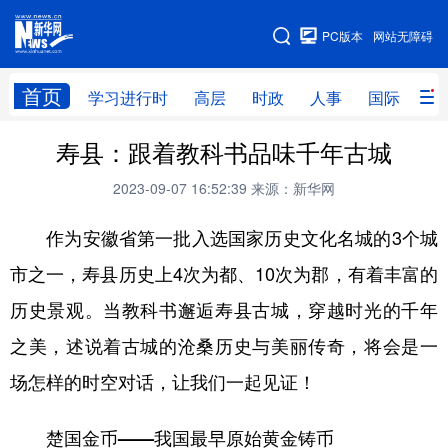
手机版
PC版本
网站无障碍
网站地图
首页
学习进行时
高层
时政
人事
国际
财
寿县：跟着教科书品味千年古城
学习进行时
高层
时政
人事
2023-09-07 16:52:39
来源：新华网
国际
财经
网评
港澳
作为安徽省第一批入选国家历史文化名城的3个城
台湾
思客智库
全球连线
教育
市之一，寿县历史上4次为都、10次为郡，有着丰富的
科技
科创
量子
体育
历史景观。当教科书邂逅寿县古城，穿越时光的千年
文化
书画
健康
军事
之美，述说着古城的沧桑历史与美丽传奇，将会是一
访谈
视频
图片
政务
场怎样的时空对话，让我们一起见证！
法律
中央文件
金融
汽车
楚国金币——我国最早原始黄金铸币
食品
人居
信息化
数字经济