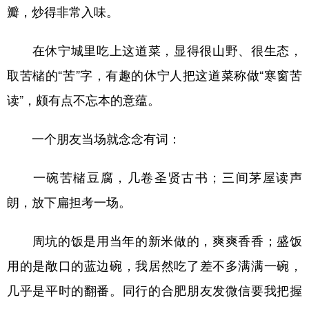
瓣，炒得非常入味。
在休宁城里吃上这道菜，显得很山野、很生态，
取苦槠的“苦”字，有趣的休宁人把这道菜称做“寒窗苦
读”，颇有点不忘本的意蕴。
一个朋友当场就念念有词：
一碗苦槠豆腐，几卷圣贤古书；三间茅屋读声
朗，放下扁担考一场。
周坑的饭是用当年的新米做的，爽爽香香；盛饭
用的是敞口的蓝边碗，我居然吃了差不多满满一碗，
几乎是平时的翻番。同行的合肥朋友发微信要我把握