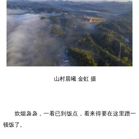
山东
河南
湖北
湖南
广东
广西
海南
重庆
四川
贵州
云南
西藏
陕西
甘肃
青海
宁夏
新疆
内蒙古
黑龙江
多语种频道
山村晨曦 金虹 摄
English
Español
Français
عربى
Русский язык
日本語
한국어
炊烟袅袅，一看已到饭点，看来得要在这里蹭一
Deutsch
Português
顿饭了。