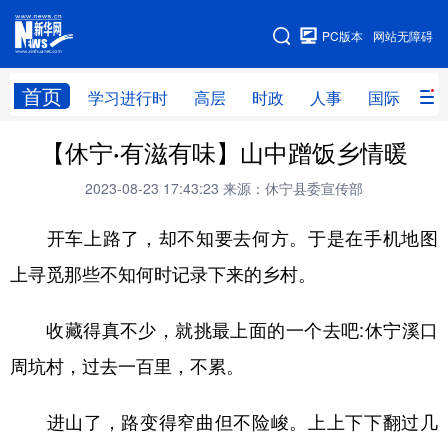
手机版
PC版本
网站无障碍
网站地图
首页
学习进行时
高层
时政
人事
国际
财
【休宁·有滋有味】山中蹭饭乡情暖
学习进行时
高层
时政
人事
2023-08-23 17:43:23
来源：休宁县委宣传部
国际
财经
网评
港澳
开车上路了，却不知要去何方。于是在手机地图
台湾
思客智库
全球连线
教育
上寻觅那些不知何时记录下来的乡村。
科技
科创
量子
体育
文化
书画
健康
军事
收藏得真不少，就挑最上面的一个去吧
:
休宁溪口
访谈
视频
图片
政务
周坑村，过去一百里，不累。
法律
中央文件
金融
汽车
进山了，路变得窄曲但不险峻。上上下下翻过几
食品
人居
信息化
数字经济