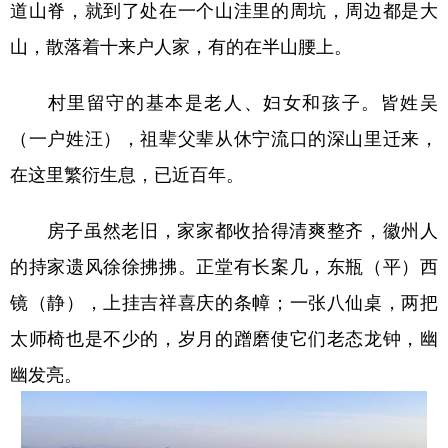
道山脊，就到了处在一个山洼里的周坑，周边都是大
学术中国
乡村振兴
银龄
溯源中国
山，散落着十来户人家，有的在半山腰上。
城市
旅游
能源
会展
村里留守的基本是老人、妇女和孩子。皆姓吴
彩票
娱乐
时尚
悦读
（一户姓汪），祖辈父辈从休宁流口的深山里迁来，
公益
一带一路
亚太网
上市公司
在这里繁衍生息，已近百年。
文化产业
房子虽然老旧，家家都收拾得清爽整齐，徽州人
的持家遗风徐徐拂拂。正堂有长案几，东瓶（平）西
地方频道
镜（静），上挂吉祥喜庆的条幛；一张八仙桌，两把
北京
天津
河北
山西
太师椅也是不少的，岁月的蹭磨使它们老态龙钟，幽
幽发亮。
辽宁
吉林
上海
江苏
浙江
安徽
福建
江西