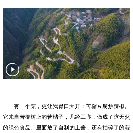
有一个菜，更让我胃口大开：苦槠豆腐炒辣椒。
它来自苦槠树上的苦槠子，几经工序，做成了这天然
的绿色食品。里面放了自制的土酱，还有拍碎了的蒜