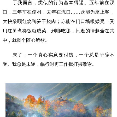
于我而言，类似的行为基本得逞。五年前在汊
口，三年前在儒村，去年在流口……既能为座上客，
大快朵颐红烧鸭笋干烧肉；亦能在门口墙根矮凳上受
用红薯煮稀饭就咸菜。到哪吃哪，闲逛的情趣全在其
中，就图个随心所欲。
末了，一个真心实意要付钱，一个总是坚辞不
受。我总是未遂，临行时再三作揖打拱致谢。