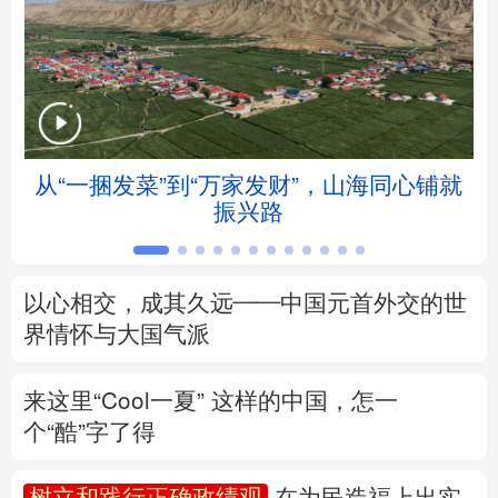
北京
天津
河北
山西
辽宁
吉林
上海
江苏
浙江
安徽
福建
江西
从“一捆发菜”到“万家发财”，山海同心铺就
振兴路
山东
河南
湖北
湖南
广东
广西
海南
重庆
以心相交，成其久远——中国元首外交的世
四川
贵州
云南
西藏
界情怀与大国气派
陕西
甘肃
青海
宁夏
来这里“Cool一夏”
这样的中国，怎一
个“酷”字了得
新疆
内蒙古
黑龙江
树立和践行正确政绩观
在为民造福上出实