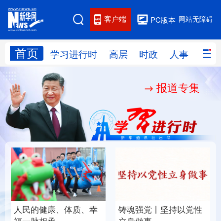
客户端
网站无障碍
PC版本
首页
网站地图
学习进行时
高层
时政
人事
国际
报道专集
学习进行时
高层
时政
人事
国际
财经
网评
港澳
台湾
思客智库
全球连线
教育
科技
科创
量子
体育
文化
书画
健康
军事
人民的健康、体质、幸
铸魂强党丨坚持以党性
访谈
视频
图片
政务