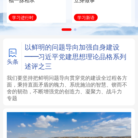
福一脉相承
立身做事
法律
中央文件
金融
汽车
学习进行时
学习新语
食品
人居
信息化
数字经济
学术中国
乡村振兴
银龄
溯源中国
以鲜明的问题导向加强自身建设
——习近平党建思想理论品格系列
城市
旅游
能源
会展
头条
述评之三
彩票
娱乐
时尚
悦读
我们要坚持把鲜明问题导向贯穿党的建设全过程各方
面，秉持直面矛盾的魄力、系统施治的智慧、锲而不
舍的韧劲，不断增强党的创造力、凝聚力、战斗力
公益
一带一路
亚太网
上市公司
专题
文化产业
地方频道