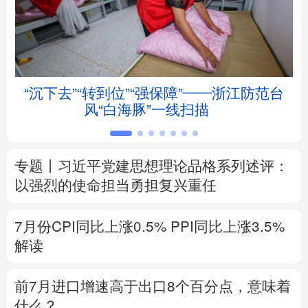
北京
天津
河北
山西
辽宁
吉林
上海
江苏
“沉下去”“转到位”“强保障”——浙江防范台
浙江
安徽
福建
江西
风“白海豚”一线扫描
山东
河南
湖北
湖南
专题丨
习近平党建思想理论品格系列述评：
广东
广西
海南
重庆
以强烈的使命担当勇担复兴重任
四川
贵州
云南
西藏
7月份CPI同比上涨0.5%
PPI同比上涨3.5%
陕西
甘肃
青海
宁夏
解读
新疆
内蒙古
黑龙江
前7月进口增速高于出口8个百分点，意味着
什么？