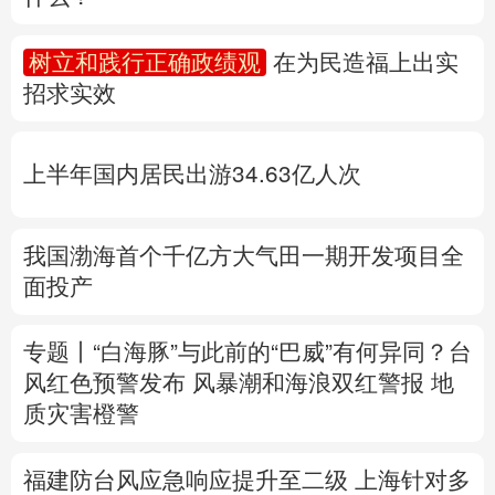
多语种频道
树立和践行正确政绩观
在为民造福上出实
招求实效
English
Español
Français
عربى
Русский язык
日本語
한국어
上半年国内居民出游34.63亿人次
Deutsch
Português
我国渤海首个千亿方大气田一期开发项目全
面投产
专题丨
“白海豚”与此前的“巴威”有何异同？
台
风红色预警发布
风暴潮和海浪双红警报
地
质灾害橙警
福建防台风应急响应提升至二级
上海针对多