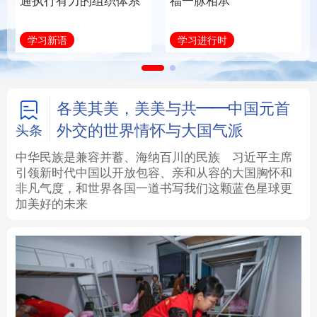
通执行有力的组织体系
福一脉相承
法律
中央文件
金融
汽车
学习新语
学习进行时
食品
人居
信息化
数字经济
学术中国
乡村振兴
银龄
溯源中国
各美其美，美美与共——中国元首
外交的世界情怀与大国气派
头条
城市
旅游
能源
会展
中华民族是兼容并蓄、海纳百川的民族
习近平主席
引领新时代中国以开放包容、亲和从容的大国胸怀和
彩票
娱乐
时尚
悦读
非凡气度，和世界各国一道书写我们这颗蓝色星球更
加美好的未来
公益
一带一路
亚太网
上市公司
文化产业
地方频道