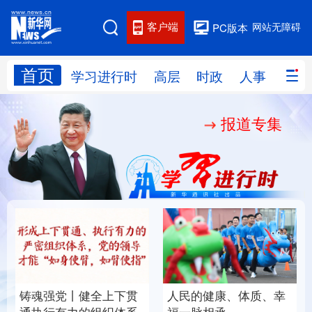
客户端
网站无障碍
PC版本
首页
网站地图
学习进行时
高层
时政
人事
国际
报道专集
学习进行时
高层
时政
人事
国际
财经
网评
港澳
台湾
思客智库
全球连线
教育
科技
科创
量子
体育
文化
书画
健康
军事
铸魂强党丨健全上下贯
人民的健康、体质、幸
访谈
视频
图片
政务