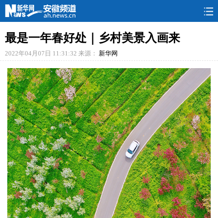
要闻
人事
政情
本网
旅游
图片
最是一年春好处｜乡村美景入画来
2022年04月07日 11:31:32
来源：
新华网