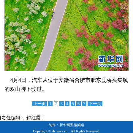
4月4日，汽车从位于安徽省合肥市肥东县桥头集镇
的双山脚下驶过。
上一页
1
2
3
4
5
6
7
下一页
[责任编辑： 钟红霞 ]
制作：新华网安徽频道
Copyright © ah.news.cn All Rights Reserved.