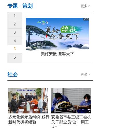
专题 · 策划
更多 >
1
2
3
4
5
美好安徽 迎客天下
6
社会
更多 >
多元化解矛盾纠纷 践行
安徽省市县三级工会机
新时代枫桥经验
关干部全员“当一周工
人”