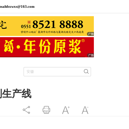
hsahfsxwxs@163.com
剂生产线
分享
打印
字大
字小