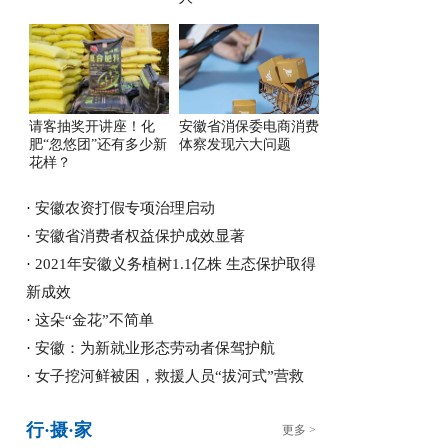
请客抽奖开讲座！化
安徽省消保委电商消费
肥“忽悠团”还有多少新
体察发现六大问题
花样？
·
安徽农资打假专项治理启动
·
安徽省消费者权益保护成效显著
·
2021年安徽义务植树1.1亿株 生态保护取得
新成效
·
这朵“金花”不简单
·
安徽：为新就业形态劳动者保驾护航
·
女子挖河鲜被困，救援人员“拔河式”营救
行·摄·家
更多 >