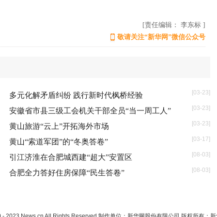
[责任编辑： 李东标 ]
敬请关注“新华网”微信公众号
[03-23]
多元化解矛盾纠纷 践行新时代枫桥经验
[03-23]
安徽省市县三级工会机关干部全员“当一周工人”
[03-23]
黄山旅游“云上”开拓海外市场
[03-17]
黄山“索道军团”的“冬奥答卷”
[08-03]
引江济淮在合肥城西建“超大”安置区
[08-03]
合肥全力答好住房保障“民生答卷”