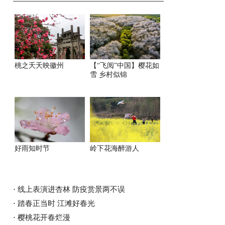
桃之夭夭映徽州
【“飞阅”中国】樱花如
雪 乡村似锦
好雨知时节
岭下花海醉游人
·
线上表演进杏林 防疫赏景两不误
·
踏春正当时 江滩好春光
·
樱桃花开春烂漫