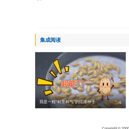
集成阅读
5
我是一粒“科里科气”的江淮种子
/6